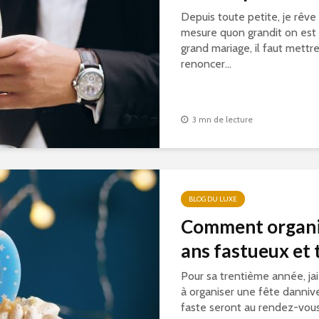
Depuis toute petite, je rêve
mesure quon grandit on est r
grand mariage, il faut mettre 
renoncer...
3 mn de lecture
BLOG DU LUXE
Comment organis
ans fastueux et t
Pour sa trentième année, ja
à organiser une fête danniv
faste seront au rendez-vous.