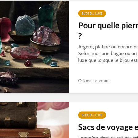
BLOG DU LUXE
Pour quelle pier
?
Argent, platine ou encore o
Selon moi, une bague ou un b
luxe que lorsque le bijou est
3 mn de lecture
BLOG DU LUXE
Sacs de voyage e
Lorsqu’on aime ce qui est ch