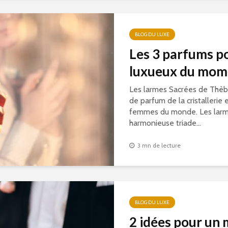
BLOG DU LUXE
Les 3 parfums p
luxueux du mom
Les larmes Sacrées de Thèb
de parfum de la cristallerie e
femmes du monde. Les larm
harmonieuse triade...
3 mn de lecture
BLOG DU LUXE
2 idées pour un 