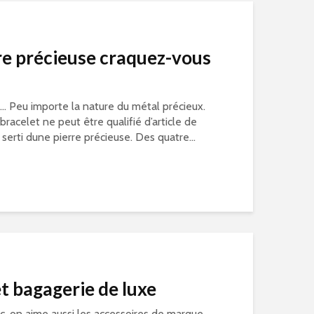
re précieuse craquez-vous
r… Peu importe la nature du métal précieux.
racelet ne peut être qualifié d’article de
 serti dune pierre précieuse. Des quatre...
t bagagerie de luxe
ic, on aime aussi les accessoires de marque.